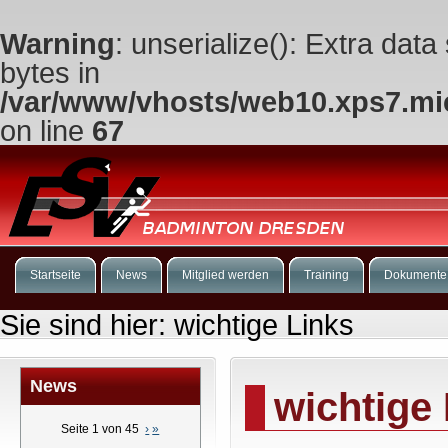
Warning
: unserialize(): Extra data
bytes in
/var/www/vhosts/web10.xps7.mic
on line
67
Startseite
News
Mitglied werden
Training
Dokumente
Sie sind hier:
wichtige Links
News
wichtige
Seite 1 von 45
›
»